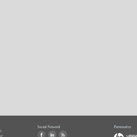
Social Network
Partenaires
de
par