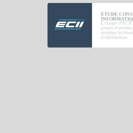
ETUDE CONS
INFORMATI
L’équipe d’ECII 
projets d’archite
stratégie technol
d’information.