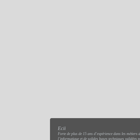
Ecii
Forte de plus de 15 ans d’expérience dans les métiers 
l’informatique et de solides bases techniques validées 